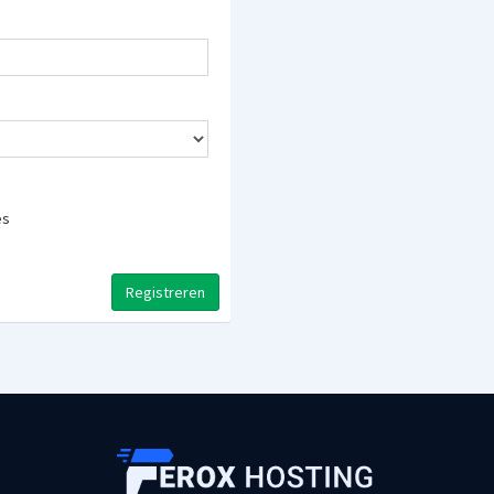
es
Registreren