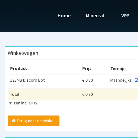
Home
Minecraft
VPS
Winkelwagen
Product
Prijs
Termijn
128MB Discord Bot
€ 0.80
Maandelijks
Total
€
0.80
Prijzen incl. BTW.
Terug naar de winkel.